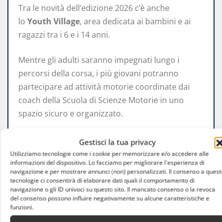
Tra le novità dell’edizione 2026 c’è anche
lo
Youth Village
, area dedicata ai bambini e ai
ragazzi tra i 6 e i 14 anni.
Mentre gli adulti saranno impegnati lungo i
percorsi della corsa, i più giovani potranno
partecipare ad attività motorie coordinate dai
coach della Scuola di Scienze Motorie in uno
spazio sicuro e organizzato.
L’obiettivo è promuovere il movimento già in età
Gestisci la tua privacy
infantile, incentivando una relazione positiva con
Utilizziamo tecnologie come i cookie per memorizzare e/o accedere alle
informazioni del dispositivo. Lo facciamo per migliorare l'esperienza di
l’attività fisica attraverso il gioco e l’esperienza
navigazione e per mostrare annunci (non) personalizzati. Il consenso a quest
collettiva.
tecnologie ci consentirà di elaborare dati quali il comportamento di
navigazione o gli ID univoci su questo sito. Il mancato consenso o la revoca
del consenso possono influire negativamente su alcune caratteristiche e
Informazioni utili per
funzioni.