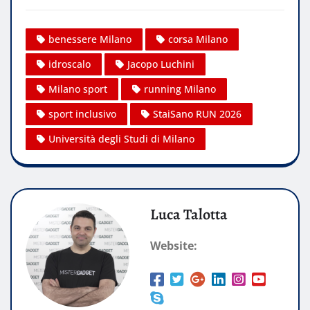
benessere Milano
corsa Milano
idroscalo
Jacopo Luchini
Milano sport
running Milano
sport inclusivo
StaiSano RUN 2026
Università degli Studi di Milano
Luca Talotta
Website: