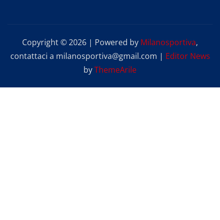
Copyright © 2026 | Powered by
Milanosportiva
,
contattaci a milanosportiva@gmail.com
|
Editor News
by
ThemeArile