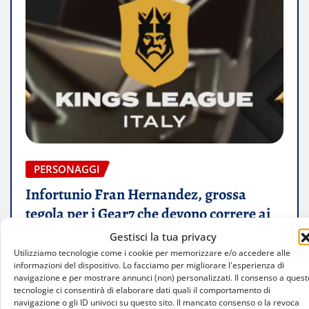
PERSONAGGI
Infortunio Fran Hernandez, grossa
tegola per i Gear7 che devono correre ai
ripari
Gestisci la tua privacy
Utilizziamo tecnologie come i cookie per memorizzare e/o accedere alle
Christian Mosca
Mag 16, 2025
0
informazioni del dispositivo. Lo facciamo per migliorare l'esperienza di
navigazione e per mostrare annunci (non) personalizzati. Il consenso a quest
tecnologie ci consentirà di elaborare dati quali il comportamento di
Notizia shock per la squadra di Manuuxo in Kings
navigazione o gli ID univoci su questo sito. Il mancato consenso o la revoca