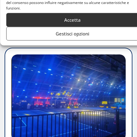
League Italy, i Gear7 perdono Fran Hernandez
del consenso possono influire negativamente su alcune caratteristiche e
funzioni.
per rottura di un…
Accetta
LEGGI TUTTO
Gestisci opzioni