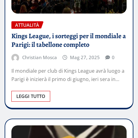
ATTUALITÀ
Kings League, i sorteggi per il mondiale a
Parigi: il tabellone completo
Christian Mosca
Mag 27, 2025
0
Il mondiale per club di Kings League avrà luogo a
Parigi è inizierà il primo di giugno, ieri sera in…
LEGGI TUTTO