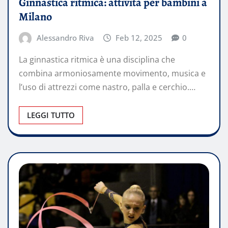
Ginnastica ritmica: attività per bambini a
Milano
Alessandro Riva
Feb 12, 2025
0
La ginnastica ritmica è una disciplina che
combina armoniosamente movimento, musica e
l’uso di attrezzi come nastro, palla e cerchio.…
LEGGI TUTTO