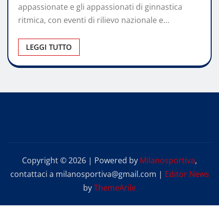
appassionate e gli appassionati di ginnastica
ritmica, con eventi di rilievo nazionale e…
LEGGI TUTTO
Copyright © 2026 | Powered by
Milanosportiva
,
contattaci a milanosportiva@gmail.com
|
Editor News
by
ThemeArile