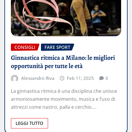
CONSIGLI
FARE SPORT
Ginnastica ritmica a Milano: le migliori
opportunità per tutte le età
Alessandro Riva
Feb 11, 2025
0
La ginnastica ritmica è una disciplina che unisce
armoniosamente movimento, musica e l’uso di
attrezzi come nastro, palla e cerchio.…
LEGGI TUTTO