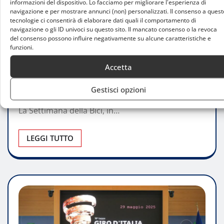
informazioni del dispositivo. Lo facciamo per migliorare l'esperienza di
ATTUALITÀ
navigazione e per mostrare annunci (non) personalizzati. Il consenso a quest
tecnologie ci consentirà di elaborare dati quali il comportamento di
Il sindaco Beppe Sala annuncia: Milano
navigazione o gli ID univoci su questo sito. Il mancato consenso o la revoca
del consenso possono influire negativamente su alcune caratteristiche e
sogna il ritorno del Giro d’Italia 2026
funzioni.
Luca Talotta
Ott 6, 2025
0
Accetta
Sala: «Stiamo trattando con Cairo per una bella
Gestisci opzioni
data» Durante la presentazione di FEELMIBIKE –
La Settimana della Bici, in…
LEGGI TUTTO