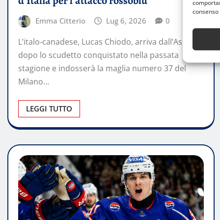
d’Italia per l’attacco rossoblù
comportame
consenso 
Emma Citterio
Lug 6, 2026
0
L’italo-canadese, Lucas Chiodo, arriva dall’Asiago
dopo lo scudetto conquistato nella passata
stagione e indosserà la maglia numero 37 del
Milano…
LEGGI TUTTO