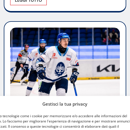
Gestisci la tua privacy
ATTUALITÀ
mo tecnologie come i cookie per memorizzare e/o accedere alle informazioni del
Wyatte Wylie al Milano: esperienza e
o. Lo facciamo per migliorare l'esperienza di navigazione e per mostrare annunci
zati. Il consenso a queste tecnologie ci consentirà di elaborare dati quali il