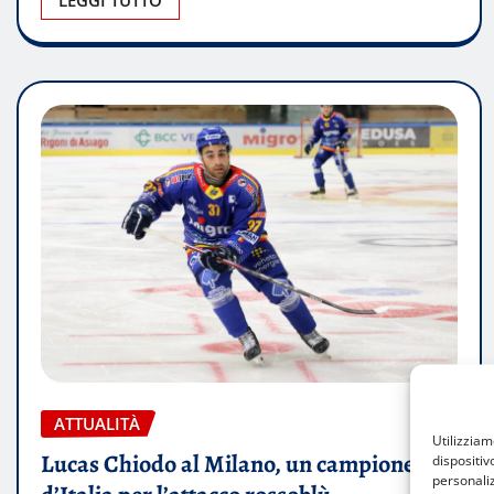
ATTUALITÀ
Utilizzia
Lucas Chiodo al Milano, un campione
dispositiv
personaliz