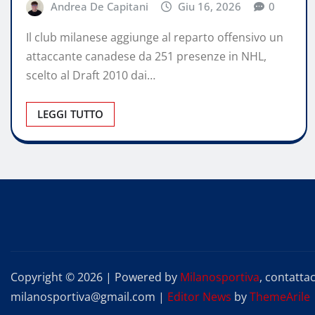
Andrea De Capitani
Giu 16, 2026
0
Il club milanese aggiunge al reparto offensivo un
attaccante canadese da 251 presenze in NHL,
scelto al Draft 2010 dai…
LEGGI TUTTO
Copyright © 2026 | Powered by
Milanosportiva
, contattac
milanosportiva@gmail.com
|
Editor News
by
ThemeArile