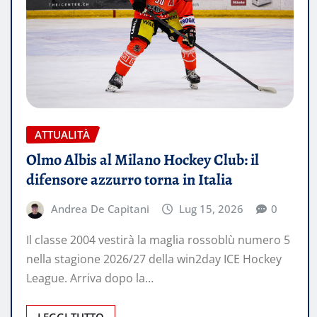
ATTUALITÀ
Olmo Albis al Milano Hockey Club: il
difensore azzurro torna in Italia
Andrea De Capitani
Lug 15, 2026
0
Il classe 2004 vestirà la maglia rossoblù numero 5
nella stagione 2026/27 della win2day ICE Hockey
League. Arriva dopo la…
LEGGI TUTTO