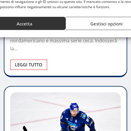
qualità per la nuova difesa
nto di navigazione o gli ID univoci su questo sito. Il mancato consenso o la rev
possono influire negativamente su alcune caratteristiche e funzioni.
Andrea De Capitani
Lug 2, 2026
0
Accetta
Gestisci opzioni
Il difensore statunitense arriva in rossoblù dopo
un percorso tra WHL, hockey professionistico
nordamericano e massima serie ceca. Indosserà
la…
LEGGI TUTTO