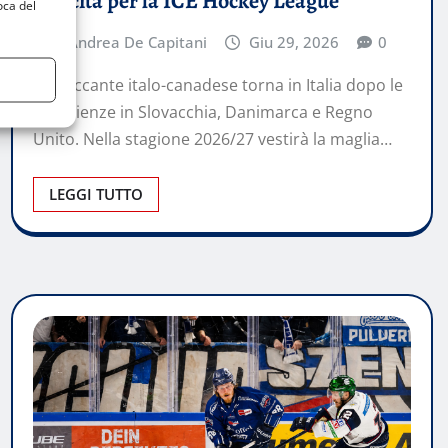
velocità per la ICE Hockey League
oca del
Andrea De Capitani
Giu 29, 2026
0
L’attaccante italo-canadese torna in Italia dopo le
esperienze in Slovacchia, Danimarca e Regno
Unito. Nella stagione 2026/27 vestirà la maglia…
LEGGI TUTTO