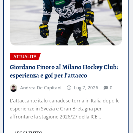
ATTUALITÀ
Giordano Finoro al Milano Hockey Club:
esperienza e gol per l’attacco
Andrea De Capitani
Lug 7, 2026
0
L’attaccante italo-canadese torna in Italia dopo le
esperienze in Svezia e Gran Bretagna per
affrontare la stagione 2026/27 della ICE…
LEGGI TUTTO