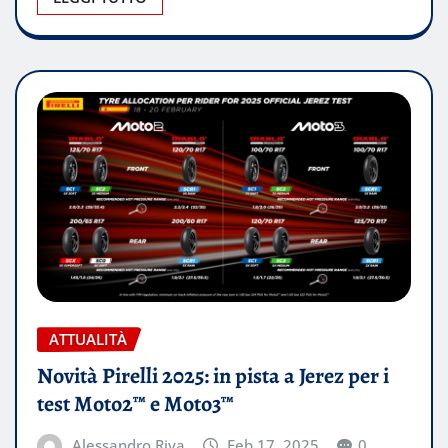
ATTUALITÀ
Novità Pirelli 2025: in pista a Jerez per i
test Moto2™ e Moto3™
Alessandro Riva
Feb 17, 2025
0