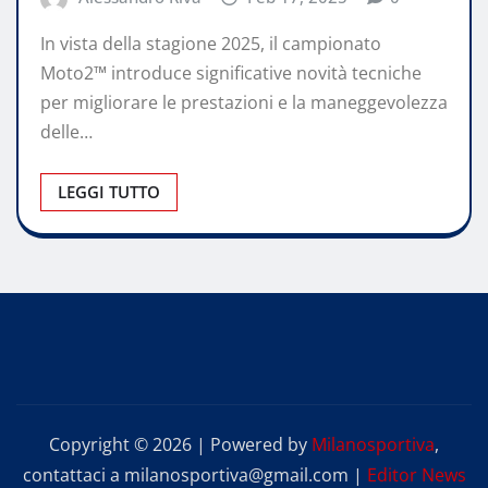
In vista della stagione 2025, il campionato
Moto2™ introduce significative novità tecniche
per migliorare le prestazioni e la maneggevolezza
delle…
LEGGI TUTTO
Copyright © 2026 | Powered by
Milanosportiva
,
contattaci a milanosportiva@gmail.com
|
Editor News