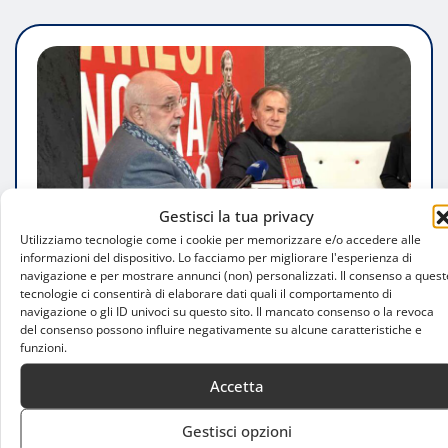
Gestisci la tua privacy
Utilizziamo tecnologie come i cookie per memorizzare e/o accedere alle
informazioni del dispositivo. Lo facciamo per migliorare l'esperienza di
navigazione e per mostrare annunci (non) personalizzati. Il consenso a quest
tecnologie ci consentirà di elaborare dati quali il comportamento di
navigazione o gli ID univoci su questo sito. Il mancato consenso o la revoca
del consenso possono influire negativamente su alcune caratteristiche e
ATTUALITÀ
funzioni.
Franco Baresi, Milano prepara un
Accetta
ricordo eterno per il suo capitano
Gestisci opzioni
Luca Talotta
Ago 2, 2026
0