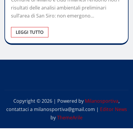
risultati delle analisi ambientali preliminari
sull’area di San Siro: non emergono…
LEGGI TUTTO
Copyright © 2026 | Powered by
Milanosportiva
,
contattaci a milanosportiva@gmail.com
|
Editor News
by
ThemeArile