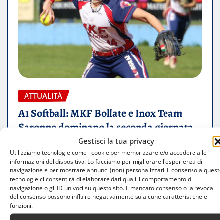
ATTUALITÀ
A1 Softball: MKF Bollate e Inox Team
Saronno dominano la seconda giornata
Gestisci la tua privacy
Simone Paparusso
Apr 6, 2025
0
Utilizziamo tecnologie come i cookie per memorizzare e/o accedere alle
informazioni del dispositivo. Lo facciamo per migliorare l'esperienza di
La seconda giornata del campionato di Serie A1
navigazione e per mostrare annunci (non) personalizzati. Il consenso a quest
tecnologie ci consentirà di elaborare dati quali il comportamento di
Softball 2025 ha visto le doppiette di MKF Bollate
navigazione o gli ID univoci su questo sito. Il mancato consenso o la revoca
e Inox Team…
del consenso possono influire negativamente su alcune caratteristiche e
funzioni.