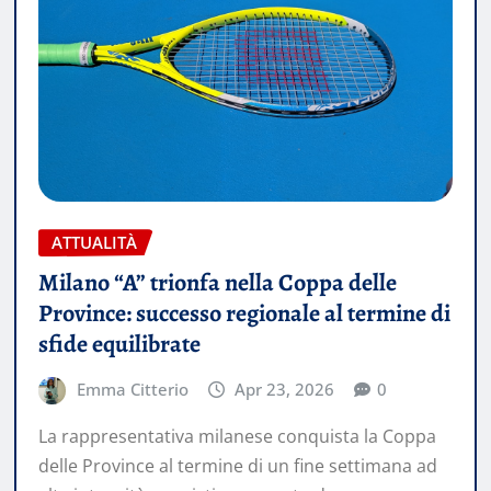
ATTUALITÀ
Milano “A” trionfa nella Coppa delle
Province: successo regionale al termine di
sfide equilibrate
Emma Citterio
Apr 23, 2026
0
La rappresentativa milanese conquista la Coppa
delle Province al termine di un fine settimana ad