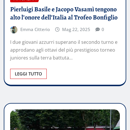
Pierluigi Basile e Jacopo Vasamì tengono
alto l’onore dell’Italia al Trofeo Bonfiglio
Emma Citterio
Mag 22, 2025
0
I due giovani azzurri superano il secondo turno e
approdano agli ottavi del più prestigioso torneo
juniores sulla terra battuta…
LEGGI TUTTO