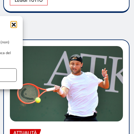
 (non)
oca del
ATTUALITÀ