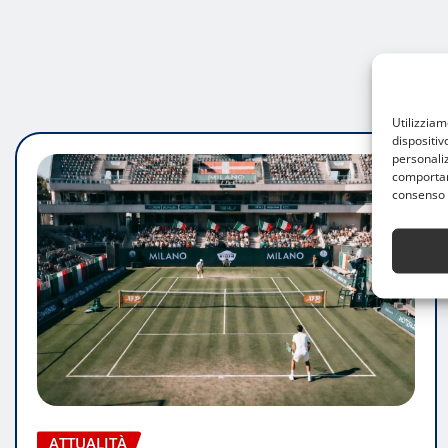
Utilizzia
dispositiv
personaliz
comportame
consenso 
ATTUALITÀ