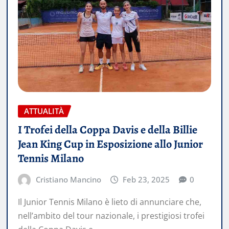
ATTUALITÀ
I Trofei della Coppa Davis e della Billie
Jean King Cup in Esposizione allo Junior
Tennis Milano
Cristiano Mancino
Feb 23, 2025
0
Il Junior Tennis Milano è lieto di annunciare che,
nell’ambito del tour nazionale, i prestigiosi trofei