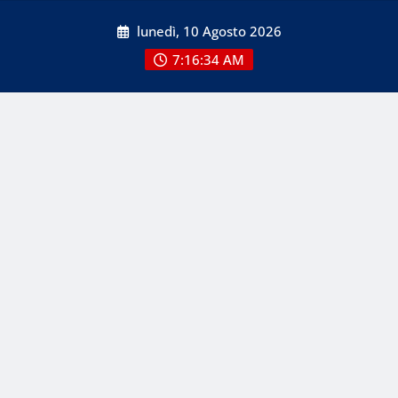
Skip
lunedì, 10 Agosto 2026
to
content
7:16:35 AM