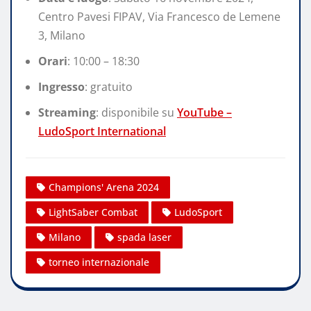
Centro Pavesi FIPAV, Via Francesco de Lemene
3, Milano
Orari
: 10:00 – 18:30
Ingresso
: gratuito
Streaming
: disponibile su
YouTube –
LudoSport International
Champions' Arena 2024
LightSaber Combat
LudoSport
Milano
spada laser
torneo internazionale