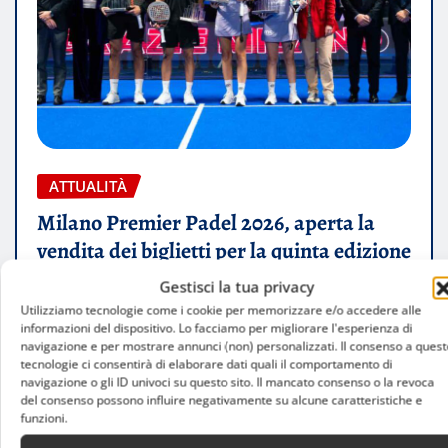
ATTUALITÀ
Milano Premier Padel 2026, aperta la
vendita dei biglietti per la quinta edizione
Gestisci la tua privacy
Luca Talotta
Ago 8, 2026
Utilizziamo tecnologie come i cookie per memorizzare e/o accedere alle
informazioni del dispositivo. Lo facciamo per migliorare l'esperienza di
navigazione e per mostrare annunci (non) personalizzati. Il consenso a quest
tecnologie ci consentirà di elaborare dati quali il comportamento di
navigazione o gli ID univoci su questo sito. Il mancato consenso o la revoca
del consenso possono influire negativamente su alcune caratteristiche e
funzioni.