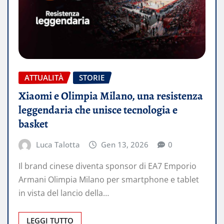
ATTUALITÀ
STORIE
Xiaomi e Olimpia Milano, una resistenza
leggendaria che unisce tecnologia e
basket
Luca Talotta
Gen 13, 2026
0
Il brand cinese diventa sponsor di EA7 Emporio
Armani Olimpia Milano per smartphone e tablet
in vista del lancio della…
LEGGI TUTTO