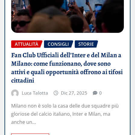
ATTUALITÀ
CONSIGLI
STORIE
Fan Club Ufficiali dell’Inter e del Milan a
Milano: come funzionano, dove sono
attivi e quali opportunità offrono ai tifosi
cittadini
Luca Talotta
Dic 27, 2025
0
Milano non è solo la casa delle due squadre più
gloriose del calcio italiano, Inter e Milan, ma
anche un…