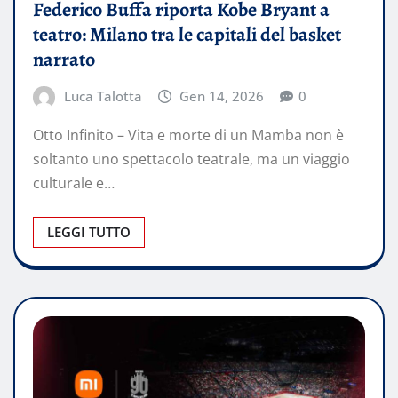
Federico Buffa riporta Kobe Bryant a
teatro: Milano tra le capitali del basket
narrato
Luca Talotta
Gen 14, 2026
0
Otto Infinito – Vita e morte di un Mamba non è
soltanto uno spettacolo teatrale, ma un viaggio
culturale e…
LEGGI TUTTO