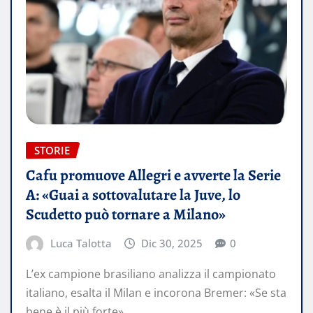
STORIE
Cafu promuove Allegri e avverte la Serie
A: «Guai a sottovalutare la Juve, lo
Scudetto può tornare a Milano»
Luca Talotta
Dic 30, 2025
0
L’ex campione brasiliano analizza il campionato
italiano, esalta il Milan e incorona Bremer: «Se sta
bene è il più forte»…