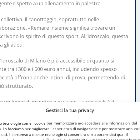
gente rispetto a un allenamento in palestra.
ollettiva. Il canottaggio, soprattutto nelle
laborazione. «Remare insieme significa trovare un
ivono lo spirito di questo sport. All’Idroscalo, questa
gli atleti.
Idroscalo di Milano è più accessibile di quanto si
te tra i 300 e i 600 euro annui, includendo spesso
 società offrono anche lezioni di prova, permettendo di
iù strutturato.
e un luogo di incontro e di svago. La possibilità di
affico cittadino, contribuisce a migliorare il benessere
Gestisci la tua privacy
e atletica, avvicinando sempre più persone a questa
mo tecnologie come i cookie per memorizzare e/o accedere alle informazioni del
o. Lo facciamo per migliorare l'esperienza di navigazione e per mostrare annunci
zati. Il consenso a queste tecnologie ci consentirà di elaborare dati quali il