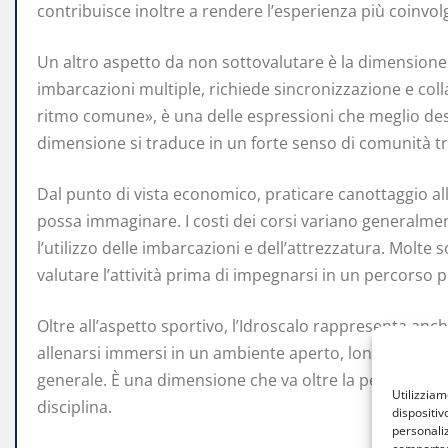
contribuisce inoltre a rendere l’esperienza più coinvol
Un altro aspetto da non sottovalutare è la dimensione c
imbarcazioni multiple, richiede sincronizzazione e col
ritmo comune», è una delle espressioni che meglio descr
dimensione si traduce in un forte senso di comunità tra 
Dal punto di vista economico, praticare canottaggio all’
possa immaginare. I costi dei corsi variano generalmen
l’utilizzo delle imbarcazioni e dell’attrezzatura. Molte
valutare l’attività prima di impegnarsi in un percorso p
Oltre all’aspetto sportivo, l’Idroscalo rappresenta anch
allenarsi immersi in un ambiente aperto, lontano dal tr
generale. È una dimensione che va oltre la performanc
Utilizzia
disciplina.
dispositiv
personaliz