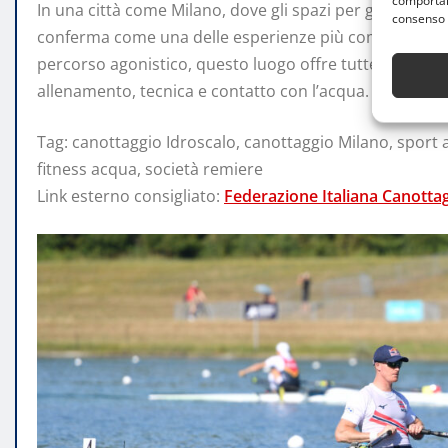
comportame
In una città come Milano, dove gli spazi per gli sport acq
consenso 
conferma come una delle esperienze più complete e acce
percorso agonistico, questo luogo offre tutte le condi
allenamento, tecnica e contatto con l’acqua.
Tag: canottaggio Idroscalo, canottaggio Milano, sport a
fitness acqua, società remiere
Link esterno consigliato:
Federazione Italiana Canotta