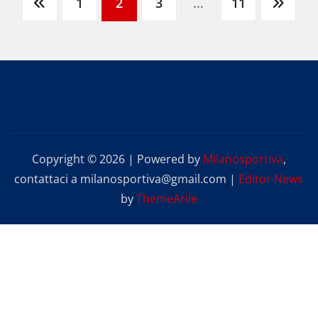
Paginazione
1
2
3
…
11
degli
articoli
Copyright © 2026 | Powered by
Milanosportiva
,
contattaci a milanosportiva@gmail.com
|
Editor News
by
ThemeArile