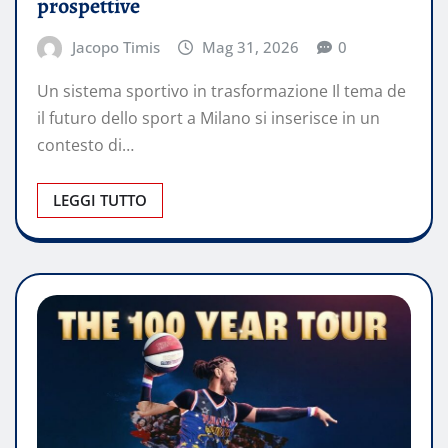
prospettive
Jacopo Timis
Mag 31, 2026
0
Un sistema sportivo in trasformazione Il tema de
il futuro dello sport a Milano si inserisce in un
contesto di…
LEGGI TUTTO