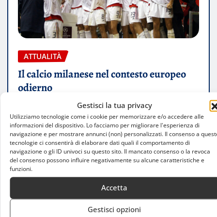
ATTUALITÀ
Il calcio milanese nel contesto europeo
odierno
Gestisci la tua privacy
Jacopo Timis
Giu 16, 2026
0
Utilizziamo tecnologie come i cookie per memorizzare e/o accedere alle
informazioni del dispositivo. Lo facciamo per migliorare l'esperienza di
Il ruolo storico del calcio milanese in Europa
navigazione e per mostrare annunci (non) personalizzati. Il consenso a quest
Sono decenni che il calcio milanese occupa
tecnologie ci consentirà di elaborare dati quali il comportamento di
navigazione o gli ID univoci su questo sito. Il mancato consenso o la revoca
posizioni di rilievo all’interno del…
del consenso possono influire negativamente su alcune caratteristiche e
funzioni.
LEGGI TUTTO
Accetta
Gestisci opzioni