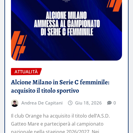
ATTUALITÀ
Alcione Milano in Serie C femminile:
acquisito il titolo sportivo
Andrea De Capitani
Giu 18, 2026
0
Il club Orange ha acquisito il titolo dell’A.S.D.
Gatteo Mare e parteciperà al campionato
nazionale nella stagione 2026/2027. Nei