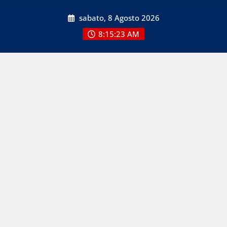
Skip
sabato, 8 Agosto 2026
to
content
8:15:25 AM