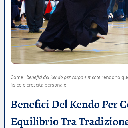
Come i
benefici del Kendo per corpo e mente
rendono ques
fisico e crescita personale
Benefici Del Kendo Per 
Equilibrio Tra Tradizion