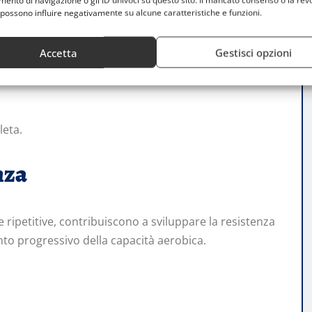
nto di navigazione o gli ID univoci su questo sito. Il mancato consenso o la rev
iversi gruppi muscolari:
possono influire negativamente su alcune caratteristiche e funzioni.
Accetta
Gestisci opzioni
leta.
nza
 ripetitive, contribuiscono a sviluppare la resistenza
to progressivo della capacità aerobica.