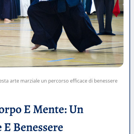
ta arte marziale un percorso efficace di benessere
Corpo E Mente: Un
e E Benessere