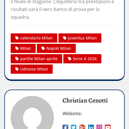
il finale di stagione. L’equilibrio tra prestazioni e
risultati sarà il vero banco di prova per la
squadra.
calendario Milan
Juventus Milan
Milan
Napoli Milan
partite Milan aprile
Serie A 2026
Udinese Milan
Christian Cenotti
Website: