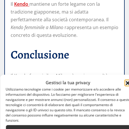
Il
Kendo
mantiene un forte legame con la
tradizione giapponese, ma si adatta
perfettamente alla società contemporanea. Il
Kendo femminile a Milano
rappresenta un esempio
concreto di questa evoluzione.
Conclusione
Il Kendo femminile a Milano è oggi una realtà
Gestisci la tua privacy
solida e in espansione. Grazie a un approccio
Utilizziamo tecnologie come i cookie per memorizzare e/o accedere alle
inclusivo, a benefici concreti per corpo e mente e
informazioni del dispositivo. Lo facciamo per migliorare l'esperienza di
a una comunità attiva, questa disciplina continua
navigazione e per mostrare annunci (non) personalizzati. Il consenso a quest
tecnologie ci consentirà di elaborare dati quali il comportamento di
ad attrarre un numero crescente di praticanti.
navigazione o gli ID univoci su questo sito. Il mancato consenso o la revoca
del consenso possono influire negativamente su alcune caratteristiche e
funzioni.
Scegliere il Kendo significa intraprendere un