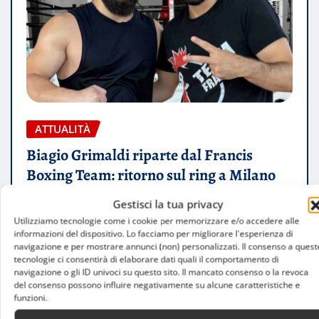
ATTUALITÀ
Biagio Grimaldi riparte dal Francis
Boxing Team: ritorno sul ring a Milano
Gestisci la tua privacy
Luca Talotta
Ago 7, 2026
Utilizziamo tecnologie come i cookie per memorizzare e/o accedere alle
informazioni del dispositivo. Lo facciamo per migliorare l'esperienza di
navigazione e per mostrare annunci (non) personalizzati. Il consenso a quest
tecnologie ci consentirà di elaborare dati quali il comportamento di
navigazione o gli ID univoci su questo sito. Il mancato consenso o la revoca
del consenso possono influire negativamente su alcune caratteristiche e
funzioni.