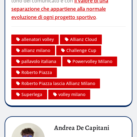
tono del comunicato e con
il valore di una
separazione che appartiene alla normale
evoluzione di ogni progetto sportivo
.
allenatori volley
Allianz Cloud
allianz milano
Challenge Cup
pallavolo italiana
Powervolley Milano
Roberto Piazza
Roberto Piazza lascia Allianz Milano
Superlega
volley milano
Andrea De Capitani