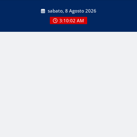
Skip
sabato, 8 Agosto 2026
to
content
3:10:04 AM