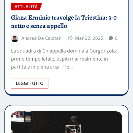
ATTUALITÀ
Giana Erminio travolge la Triestina: 3-0
netto e senza appello
Andrea De Capitani
Mar 22, 2025
0
La squadra di Chiappella domina a Gorgonzola:
primo tempo letale, ospiti mai realmente in
partita e in piena crisi. Tre…
LEGGI TUTTO