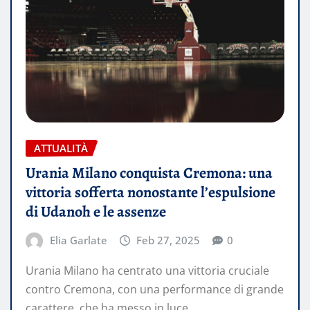
ATTUALITÀ
Urania Milano conquista Cremona: una
vittoria sofferta nonostante l’espulsione
di Udanoh e le assenze
Elia Garlate
Feb 27, 2025
0
Urania Milano ha centrato una vittoria cruciale
contro Cremona, con una performance di grande
carattere, che ha messo in luce…