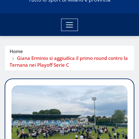
Home
Giana Erminio si aggiudica il primo round contro la
Ternana nei Playoff Serie C