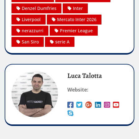
Denzel Dumfries
Inter
Liverpool
Mercato Inter 2026
nerazzurri
Premier League
San Siro
serie A
Luca Talotta
Website: