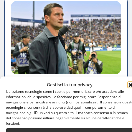
Gestisci la tua privacy
PERSONAGGI
Utilizziamo tecnologie come i cookie per memorizzare e/o accedere alle
Inter, Romero sempre più vicino: accordo
informazioni del dispositivo. Lo facciamo per migliorare l'esperienza di
navigazione e per mostrare annunci (non) personalizzati. Il consenso a quest
verbale con il Tottenham, ma manca
tecnologie ci consentirà di elaborare dati quali il comportamento di
ancora il sì definitivo
navigazione o gli ID univoci su questo sito. Il mancato consenso o la revoca
del consenso possono influire negativamente su alcune caratteristiche e
funzioni.
Luca Talotta
Ago 2, 2026