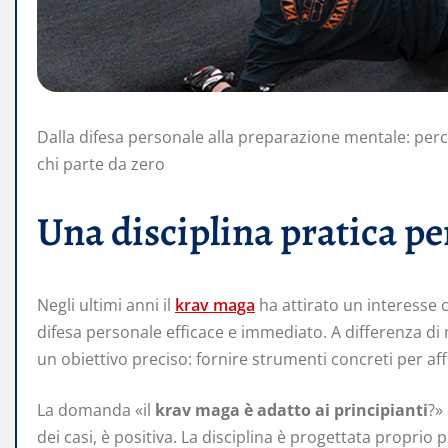
Dalla difesa personale alla preparazione mentale: perch
chi parte da zero
Una disciplina pratica pen
Negli ultimi anni il
krav maga
ha attirato un interesse 
difesa personale efficace e immediato. A differenza di m
un obiettivo preciso: fornire strumenti concreti per aff
La domanda «il
krav maga è adatto ai principianti
?»
dei casi, è positiva. La disciplina è progettata proprio