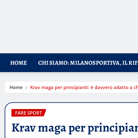
HOME
CHI SIAMO: MILANOSPORTIVA, IL RI
Home
Krav maga per principianti: è davvero adatto a chi
FARE SPORT
Krav maga per principiant