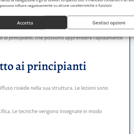
nto di navigazione o gli ID univoci su questo sito. Il mancato consenso o la rev
possono influire negativamente su alcune caratteristiche e funzioni.
ti reali, dove il tempo di reazione è limitato.
Accetta
Gestisci opzioni
 ai principianti
, che possono apprendere rapidamente
tto ai principianti
iffuso risiede nella sua struttura. Le lezioni sono
ifica. Le tecniche vengono insegnate in modo