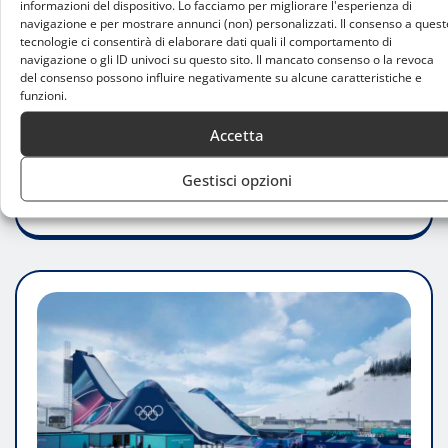
test event
informazioni del dispositivo. Lo facciamo per migliorare l'esperienza di
navigazione e per mostrare annunci (non) personalizzati. Il consenso a quest
tecnologie ci consentirà di elaborare dati quali il comportamento di
Luca Talotta
Gen 20, 2025
0
navigazione o gli ID univoci su questo sito. Il mancato consenso o la revoca
del consenso possono influire negativamente su alcune caratteristiche e
Con l’avvicinarsi dei Giochi Paralimpici Invernali
funzioni.
Milano Cortina 2026, la Val di Fiemme si conferma
Accetta
un epicentro per lo sport…
Gestisci opzioni
LEGGI TUTTO