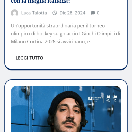
con la maglia italiana?
Luca Talotta
Dic 28, 2024
0
Un’opportunità straordinaria per il torneo
olimpico di hockey su ghiaccio I Giochi Olimpici di
Milano Cortina 2026 si avvicinano, e…
LEGGI TUTTO