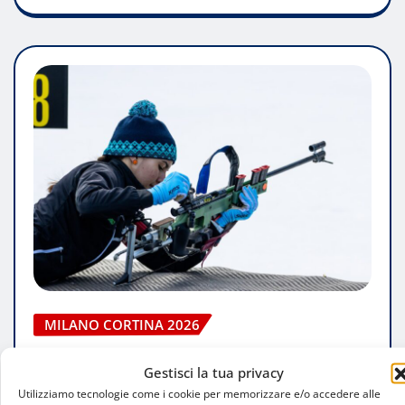
MILANO CORTINA 2026
Giochi Paralimpici Invernali Milano
Gestisci la tua privacy
Cortina 2026: Val di Fiemme al centro dei
Utilizziamo tecnologie come i cookie per memorizzare e/o accedere alle