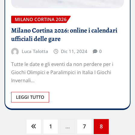
MILANO CORTINA 2026
Milano Cortina 2026: online i calendari
ufficiali delle gare
Luca Talotta
Dic 11, 2024
0
Tutte le date e gli eventi da non perdere per i
Giochi Olimpici e Paralimpici in Italia I Giochi
Invernali…
LEGGI TUTTO
Paginazione
1
…
7
8