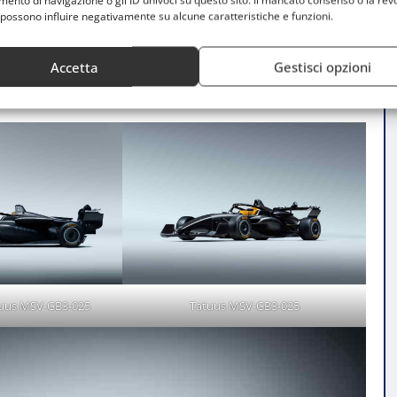
nto di navigazione o gli ID univoci su questo sito. Il mancato consenso o la rev
 monoposto è dotata di
crash box
anteriori e posteriori
possono influire negativamente su alcune caratteristiche e funzioni.
stema
Halo in titanio
. Questi accorgimenti
i piloti, rendendo la Tatuus MSV-GB3-025 tra le
Accetta
Gestisci opzioni
atuus MSV-GB3-025
Tatuus MSV-GB3-025