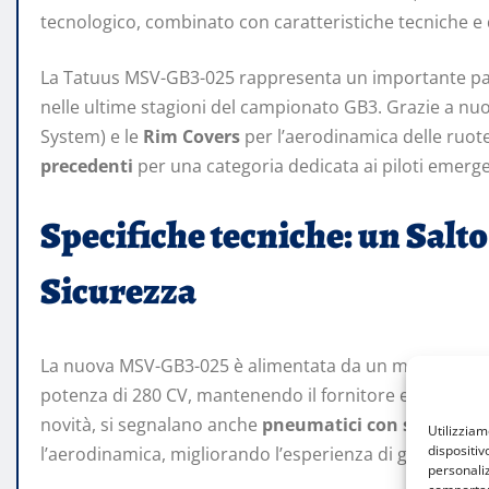
tecnologico, combinato con caratteristiche tecniche e d
La Tatuus MSV-GB3-025 rappresenta un importante pass
nelle ultime stagioni del campionato GB3. Grazie a nu
System) e le
Rim Covers
per l’aerodinamica delle ruote
precedenti
per una categoria dedicata ai piloti emerge
Specifiche tecniche: un Salto
Sicurezza
La nuova MSV-GB3-025 è alimentata da un motore
Mou
potenza di 280 CV, mantenendo il fornitore esclusivo 
novità, si segnalano anche
pneumatici con sezione a
Utilizzia
dispositiv
l’aerodinamica, migliorando l’esperienza di guida e la c
personaliz