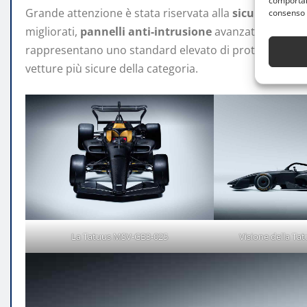
comportame
Grande attenzione è stata riservata alla
sicurezza
: la
consenso 
migliorati,
pannelli anti-intrusione
avanzati e del si
rappresentano uno standard elevato di protezione per 
vetture più sicure della categoria.
La Tatuus MSV-GB3-025
Visione della T