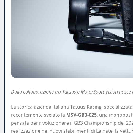
Dalla collaborazione tra Tatuus e MotorSport Vision nasce 
La storica azienda italiana Tatuus Racing, specializzat
recentemente svelato la
MSV-GB3-025
, una monoposto
pensata per rivoluzionare il GB3 Championship del 2025
realizzazione nei nuovi stabilimenti di Lainate, la vett