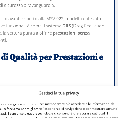
i sicurezza all’avanguardia.
o avanti rispetto alla MSV-022, modello utilizzato
ove funzionalità come il sistema
DRS
(Drag Reduction
, la vettura punta a offrire
prestazioni senza
nti.
 di Qualità per Prestazioni e
ntune aspirato da 2.0L
in grado di erogare una
Gestisci la tua privacy
di pneumatici
Pirelli
per il campionato GB3. Tra le
mpliata
che, insieme al DRS, ottimizzano la tenuta e
mo tecnologie come i cookie per memorizzare e/o accedere alle informazioni del
o. Lo facciamo per migliorare l'esperienza di navigazione e per mostrare annunci
ompetitività della vettura.
zati. Il consenso a queste tecnologie ci consentirà di elaborare dati quali il