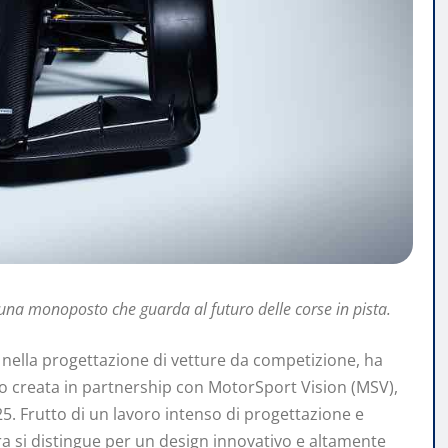
una monoposto che guarda al futuro delle corse in pista.
a nella progettazione di vetture da competizione, ha
 creata in partnership con MotorSport Vision (MSV),
. Frutto di un lavoro intenso di progettazione e
ura si distingue per un design innovativo e altamente