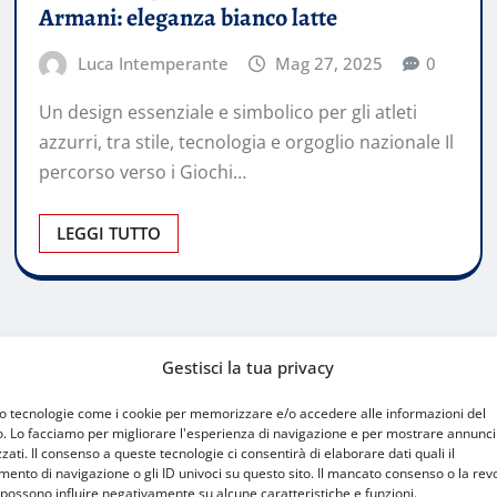
Armani: eleganza bianco latte
Luca Intemperante
Mag 27, 2025
0
Un design essenziale e simbolico per gli atleti
azzurri, tra stile, tecnologia e orgoglio nazionale Il
percorso verso i Giochi…
LEGGI TUTTO
Gestisci la tua privacy
mo tecnologie come i cookie per memorizzare e/o accedere alle informazioni del
o. Lo facciamo per migliorare l'esperienza di navigazione e per mostrare annunci
zati. Il consenso a queste tecnologie ci consentirà di elaborare dati quali il
nto di navigazione o gli ID univoci su questo sito. Il mancato consenso o la rev
possono influire negativamente su alcune caratteristiche e funzioni.