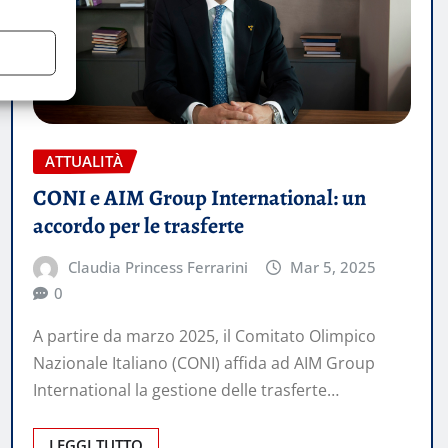
ATTUALITÀ
CONI e AIM Group International: un
accordo per le trasferte
Claudia Princess Ferrarini
Mar 5, 2025
0
A partire da marzo 2025, il Comitato Olimpico
Nazionale Italiano (CONI) affida ad AIM Group
International la gestione delle trasferte…
LEGGI TUTTO