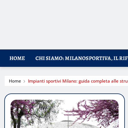
HOME
CHI SIAMO: MILANOSPORTIVA, IL RI
Home
Impianti sportivi Milano: guida completa alle stru